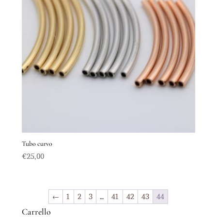
Tubo curvo
€
25,00
←
1
2
3
…
41
42
43
44
Carrello